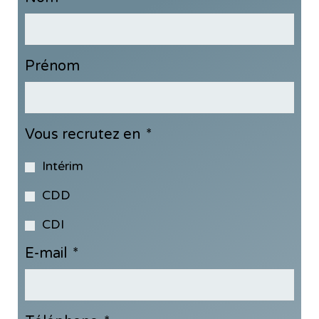
Prénom
Vous recrutez en
*
Intérim
CDD
CDI
E-mail
*