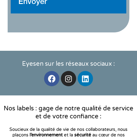
Eyesen sur les réseaux sociaux :
F
I
L
a
n
i
c
s
n
e
t
k
b
a
e
Nos labels : gage de notre qualité de service
o
g
d
et de votre confiance :
o
r
i
k
a
n
Soucieux de la qualité de vie de nos collaborateurs, nous
m
plaçons
l’environnement
et la
sécurité
au cœur de nos