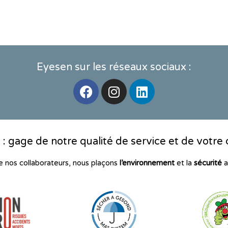
Eyesen sur les réseaux sociaux :
F
I
L
a
n
i
c
s
n
e
t
k
b
a
e
 : gage de notre qualité de service et de votre 
o
g
d
o
r
i
de nos collaborateurs, nous plaçons
l’environnement
et la
sécurité
a
k
a
n
m