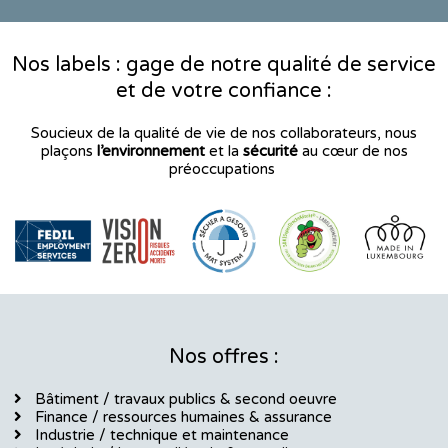
c
s
n
e
t
k
b
a
e
Nos labels : gage de notre qualité de service
o
g
d
et de votre confiance :
o
r
i
k
a
n
Soucieux de la qualité de vie de nos collaborateurs, nous
m
plaçons
l’environnement
et la
sécurité
au cœur de nos
préoccupations
Nos offres :
Bâtiment / travaux publics & second oeuvre
Finance / ressources humaines & assurance
Industrie / technique et maintenance