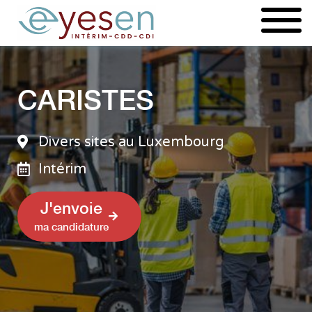
Aller
au
contenu
CARISTES
Divers sites au Luxembourg
Intérim
J'envoie
ma candidature