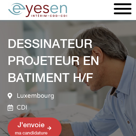
Aller
au
contenu
DESSINATEUR
PROJETEUR EN
BATIMENT H/F
Luxembourg
CDI
J'envoie
ma candidature