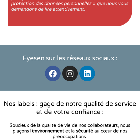
protection des données personnelles »
que nous vous
demandons de lire attentivement.
Eyesen sur les réseaux sociaux :
F
I
L
a
n
i
c
s
n
e
t
k
b
a
e
Nos labels : gage de notre qualité de service
o
g
d
et de votre confiance :
o
r
i
k
a
n
Soucieux de la qualité de vie de nos collaborateurs, nous
m
plaçons
l’environnement
et la
sécurité
au cœur de nos
préoccupations