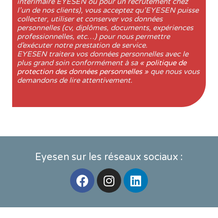
intérimaire EYESEN ou pour un recrutement chez
l’un de nos clients), vous acceptez qu’EYESEN puisse
collecter, utiliser et conserver vos données
personnelles (cv, diplômes, documents, expériences
professionnelles, etc…) pour nous permettre
d’exécuter notre prestation de service.
EYESEN traitera vos données personnelles avec le
plus grand soin conformément à sa
« politique de
protection des données personnelles »
que nous vous
demandons de lire attentivement.
Eyesen sur les réseaux sociaux :
F
I
L
a
n
i
c
s
n
e
t
k