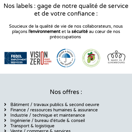
b
a
e
Nos labels : gage de notre qualité de service
o
g
d
et de votre confiance :
o
r
i
k
a
n
Soucieux de la qualité de vie de nos collaborateurs, nous
m
plaçons
l’environnement
et la
sécurité
au cœur de nos
préoccupations
Nos offres :
Bâtiment / travaux publics & second oeuvre
Finance / ressources humaines & assurance
Industrie / technique et maintenance
Ingénierie / bureau d'étude & conseil
Transport & logistique
Vente / commerce & services