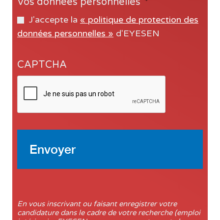
Vos données personnelles
*
J'accepte la
« politique de protection des
données personnelles »
d'EYESEN
CAPTCHA
En vous inscrivant ou faisant enregistrer votre
candidature dans le cadre de votre recherche (emploi