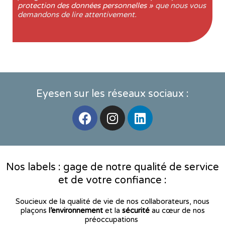
protection des données personnelles »
que nous vous
demandons de lire attentivement.
Eyesen sur les réseaux sociaux :
F
I
L
a
n
i
c
s
n
e
t
k
b
a
e
Nos labels : gage de notre qualité de service
o
g
d
et de votre confiance :
o
r
i
k
a
n
Soucieux de la qualité de vie de nos collaborateurs, nous
m
plaçons
l’environnement
et la
sécurité
au cœur de nos
préoccupations