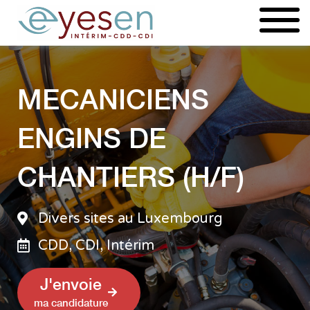
Aller
au
contenu
MECANICIENS
ENGINS DE
CHANTIERS (H/F)
Divers sites au Luxembourg
CDD, CDI, Intérim
J'envoie
ma candidature