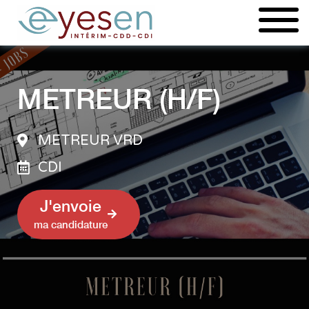
Aller
au
contenu
METREUR (H/F)
METREUR VRD
CDI
J'envoie
ma candidature