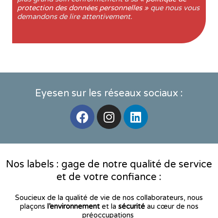
protection des données personnelles »
que nous vous
demandons de lire attentivement.
Eyesen sur les réseaux sociaux :
F
I
L
a
n
i
c
s
n
e
t
k
b
a
e
Nos labels : gage de notre qualité de service
o
g
d
et de votre confiance :
o
r
i
k
a
n
Soucieux de la qualité de vie de nos collaborateurs, nous
m
plaçons
l’environnement
et la
sécurité
au cœur de nos
préoccupations