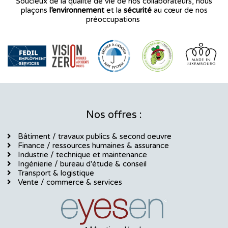
Soucieux de la qualité de vie de nos collaborateurs, nous
m
plaçons
l’environnement
et la
sécurité
au cœur de nos
préoccupations
Nos offres :
Bâtiment / travaux publics & second oeuvre
Finance / ressources humaines & assurance
Industrie / technique et maintenance
Ingénierie / bureau d'étude & conseil
Transport & logistique
Vente / commerce & services