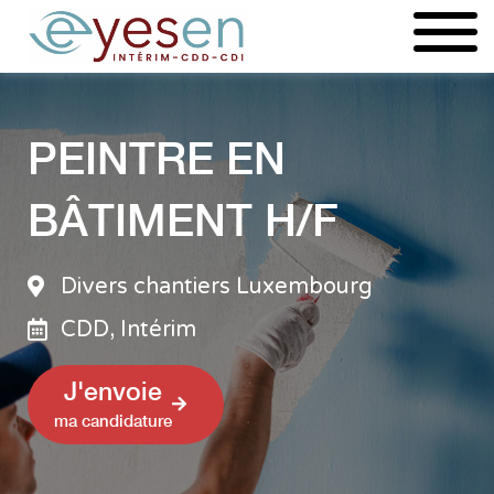
Aller
au
contenu
PEINTRE EN
BÂTIMENT H/F
Divers chantiers Luxembourg
CDD, Intérim
J'envoie
ma candidature