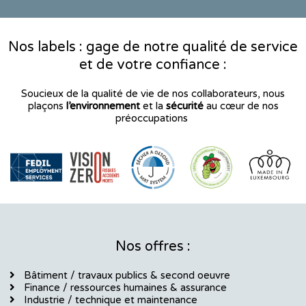
c
s
n
e
t
k
b
a
e
Nos labels : gage de notre qualité de service
o
g
d
et de votre confiance :
o
r
i
k
a
n
Soucieux de la qualité de vie de nos collaborateurs, nous
m
plaçons
l’environnement
et la
sécurité
au cœur de nos
préoccupations
Nos offres :
Bâtiment / travaux publics & second oeuvre
Finance / ressources humaines & assurance
Industrie / technique et maintenance